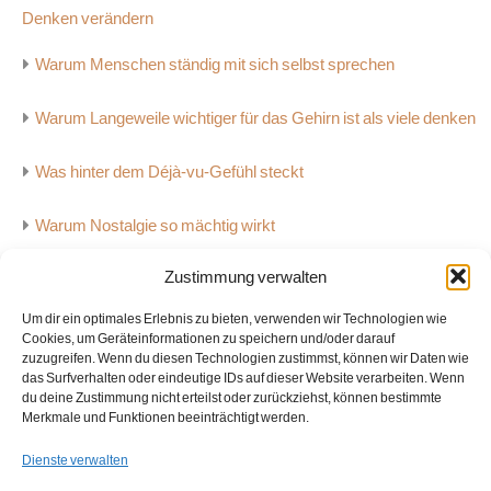
Denken verändern
Warum Menschen ständig mit sich selbst sprechen
Warum Langeweile wichtiger für das Gehirn ist als viele denken
Was hinter dem Déjà-vu-Gefühl steckt
Warum Nostalgie so mächtig wirkt
Zustimmung verwalten
Warum viele Menschen Stille kaum noch aushalten
Um dir ein optimales Erlebnis zu bieten, verwenden wir Technologien wie
Warum Menschen überall Muster erkennen
Cookies, um Geräteinformationen zu speichern und/oder darauf
zuzugreifen. Wenn du diesen Technologien zustimmst, können wir Daten wie
das Surfverhalten oder eindeutige IDs auf dieser Website verarbeiten. Wenn
Warum Musik starke Emotionen auslösen kann
du deine Zustimmung nicht erteilst oder zurückziehst, können bestimmte
Merkmale und Funktionen beeinträchtigt werden.
Dienste verwalten