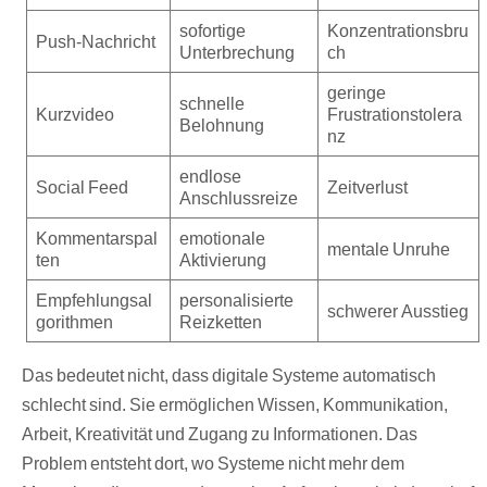
sofortige
Konzentrationsbru
Push-Nachricht
Unterbrechung
ch
geringe
schnelle
Kurzvideo
Frustrationstolera
Belohnung
nz
endlose
Social Feed
Zeitverlust
Anschlussreize
Kommentarspal
emotionale
mentale Unruhe
ten
Aktivierung
Empfehlungsal
personalisierte
schwerer Ausstieg
gorithmen
Reizketten
Das bedeutet nicht, dass digitale Systeme automatisch
schlecht sind. Sie ermöglichen Wissen, Kommunikation,
Arbeit, Kreativität und Zugang zu Informationen. Das
Problem entsteht dort, wo Systeme nicht mehr dem