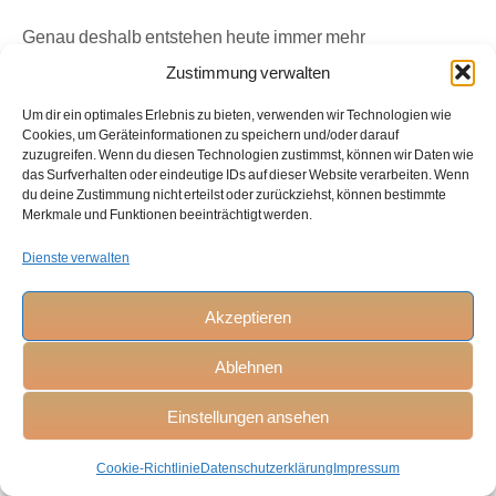
Genau deshalb entstehen heute immer mehr
Gegenbewegungen:
Zustimmung verwalten
Offline-Retreats
Um dir ein optimales Erlebnis zu bieten, verwenden wir Technologien wie
Cookies, um Geräteinformationen zu speichern und/oder darauf
Slow-Living-Konzepte
zuzugreifen. Wenn du diesen Technologien zustimmst, können wir Daten wie
das Surfverhalten oder eindeutige IDs auf dieser Website verarbeiten. Wenn
analoge Hobbys
du deine Zustimmung nicht erteilst oder zurückziehst, können bestimmte
Merkmale und Funktionen beeinträchtigt werden.
digitale Auszeiten
Dienste verwalten
minimalistische Lebensstile
achtsame Mediennutzung
Akzeptieren
Besonders interessant daran ist, dass diese Entwicklungen
Ablehnen
mitten im technologischen Fortschritt entstehen — nicht
Einstellungen ansehen
außerhalb davon.
Menschen lehnen Technologie also nicht grundsätzlich ab.
Cookie-Richtlinie
Datenschutzerklärung
Impressum
Sie versuchen vielmehr, ein Gleichgewicht zwischen