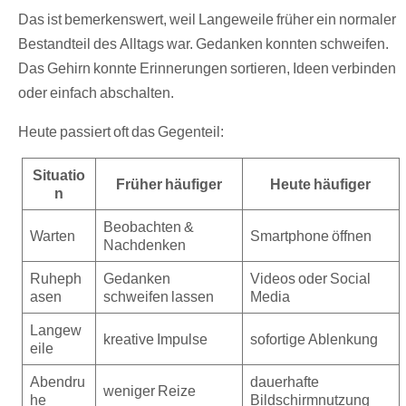
Das ist bemerkenswert, weil Langeweile früher ein normaler
Bestandteil des Alltags war. Gedanken konnten schweifen.
Das Gehirn konnte Erinnerungen sortieren, Ideen verbinden
oder einfach abschalten.
Heute passiert oft das Gegenteil:
Situatio
Früher häufiger
Heute häufiger
n
Beobachten &
Warten
Smartphone öffnen
Nachdenken
Ruheph
Gedanken
Videos oder Social
asen
schweifen lassen
Media
Langew
kreative Impulse
sofortige Ablenkung
eile
Abendru
dauerhafte
weniger Reize
he
Bildschirmnutzung