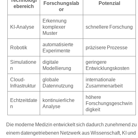
Forschungslab
Potenzial
ebereich
or
Erkennung
KI-Analyse
komplexer
schnellere Forschung
Muster
automatisierte
Robotik
präzisere Prozesse
Experimente
Simulatione
digitale
geringere
n
Modellierung
Entwicklungskosten
Cloud-
globale
internationale
Infrastruktur
Datennutzung
Zusammenarbeit
höhere
Echtzeitdate
kontinuierliche
Forschungsgeschwin
n
Analyse
digkeit
Die moderne Medizin entwickelt sich dadurch zunehmend zu
einem datengetriebenen Netzwerk aus Wissenschaft, KI und