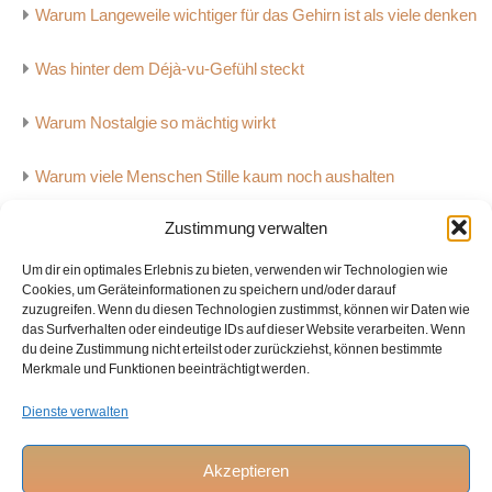
Warum Langeweile wichtiger für das Gehirn ist als viele denken
Was hinter dem Déjà-vu-Gefühl steckt
Warum Nostalgie so mächtig wirkt
Warum viele Menschen Stille kaum noch aushalten
Zustimmung verwalten
Warum Menschen überall Muster erkennen
Um dir ein optimales Erlebnis zu bieten, verwenden wir Technologien wie
Warum Musik starke Emotionen auslösen kann
Cookies, um Geräteinformationen zu speichern und/oder darauf
zuzugreifen. Wenn du diesen Technologien zustimmst, können wir Daten wie
das Surfverhalten oder eindeutige IDs auf dieser Website verarbeiten. Wenn
Warum Zeit für Menschen unterschiedlich schnell vergeht
du deine Zustimmung nicht erteilst oder zurückziehst, können bestimmte
Merkmale und Funktionen beeinträchtigt werden.
Dienste verwalten
Home
Akzeptieren
Datenschutzerklärung
Impressum
Cookie-Richtlinie