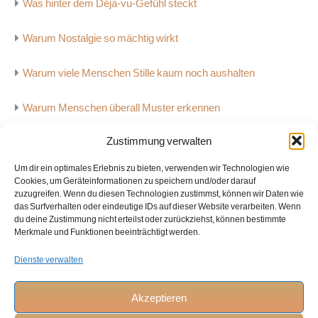
Was hinter dem Déjà-vu-Gefühl steckt
Warum Nostalgie so mächtig wirkt
Warum viele Menschen Stille kaum noch aushalten
Warum Menschen überall Muster erkennen
Zustimmung verwalten
Warum Musik starke Emotionen auslösen kann
Um dir ein optimales Erlebnis zu bieten, verwenden wir Technologien wie
Warum Zeit für Menschen unterschiedlich schnell vergeht
Cookies, um Geräteinformationen zu speichern und/oder darauf
zuzugreifen. Wenn du diesen Technologien zustimmst, können wir Daten wie
das Surfverhalten oder eindeutige IDs auf dieser Website verarbeiten. Wenn
Wie Sprache die menschliche Zivilisation verändert hat
du deine Zustimmung nicht erteilst oder zurückziehst, können bestimmte
Merkmale und Funktionen beeinträchtigt werden.
Dienste verwalten
Home
Akzeptieren
Datenschutzerklärung
Impressum
Cookie-Richtlinie
(EU)