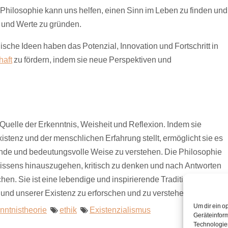
Philosophie kann uns helfen, einen Sinn im Leben zu finden und
 und Werte zu gründen.
sche Ideen haben das Potenzial, Innovation und Fortschritt in
haft
zu fördern, indem sie neue Perspektiven und
 Quelle der Erkenntnis, Weisheit und Reflexion. Indem sie
stenz und der menschlichen Erfahrung stellt, ermöglicht sie es
ifende und bedeutungsvolle Weise zu verstehen. Die Philosophie
Wissens hinauszugehen, kritisch zu denken und nach Antworten
en. Sie ist eine lebendige und inspirierende Tradition, die uns
 und unserer Existenz zu erforschen und zu verstehen.
Um dir ein o
nntnistheorie
ethik
Existenzialismus
Geräteinform
Technologien